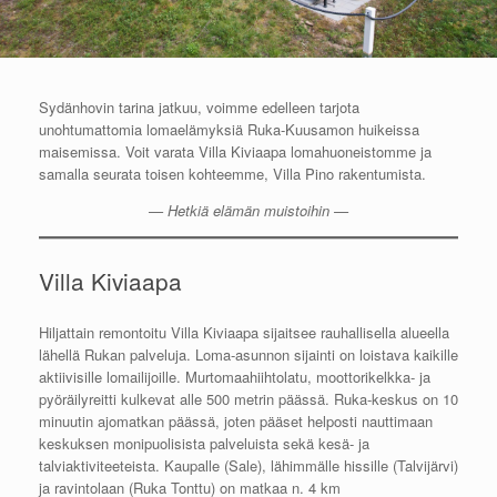
Sydänhovin tarina jatkuu, voimme edelleen tarjota
unohtumattomia lomaelämyksiä Ruka-Kuusamon huikeissa
maisemissa. Voit varata Villa Kiviaapa lomahuoneistomme ja
samalla seurata toisen kohteemme, Villa Pino rakentumista.
— Hetkiä elämän muistoihin —
Villa Kiviaapa
Hiljattain remontoitu Villa Kiviaapa sijaitsee rauhallisella alueella
lähellä Rukan palveluja. Loma-asunnon sijainti on loistava kaikille
aktiivisille lomailijoille. Murtomaahiihtolatu, moottorikelkka- ja
pyöräilyreitti kulkevat alle 500 metrin päässä. Ruka-keskus on 10
minuutin ajomatkan päässä, joten pääset helposti nauttimaan
keskuksen monipuolisista palveluista sekä kesä- ja
talviaktiviteeteista. Kaupalle (Sale), lähimmälle hissille (Talvijärvi)
ja ravintolaan (Ruka Tonttu) on matkaa n. 4 km