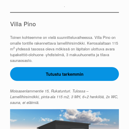
.
Villa Pino
Toinen kohteemme on vielä suunnitteluvaiheessa. Villa Pino on
omalle tontille rakennettava lamellihirsimökki. Kerrosalaltaan 115
2
m
yhdessä tasossa oleva mökissä on läpitalon ulottuva avara
tupakeittiö-olohuone -yhdistelmä, 3 makuuhuonetta ja tilava
saunaosasto.
Tutustu tarkemmin
Moisasenlammentie 15, Rukatunturi. Tulossa –
Lamellihirsimökki, pinta-ala 115 m2, 3 MH, 6+2 henkilöä, 2x WC,
sauna, ei eläimiä.